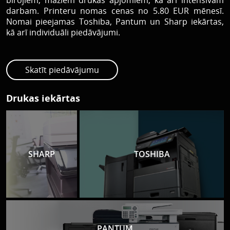
birojiem, maziem drukas apjomiem, kā arī intensīvam
darbam. Printeru nomas cenas no 5.80 EUR mēnesī.
Nomai pieejamas Toshiba, Pantum un Sharp iekārtas,
kā arī individuāli piedāvājumi.
Skatīt piedāvājumu
Drukas iekārtas
SHARP
TOSHIBA
PANTUM