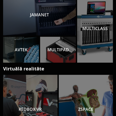
JAMANET
MULTICLASS
AVTEK
MULTIPAD
Virtuālā realitāte
REDBOX VR
ZSPACE