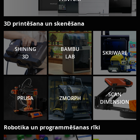
3D printēšana un skenēšana
SHINING
BAMBU
SKRIWARE
3D
LAB
SCAN
PRUSA
ZMORPH
DIMENSION
Robotika un programmēšanas rīki