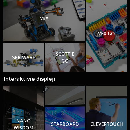
VEX
VEX GO
SCOTTIE
SKRIWARE
GO
Interaktīvie displeji
NANO
STARBOARD
CLEVERTOUCH
WISDOM