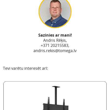
Sazinies ar mani!
Andris Rēķis,
+371 20215583,
andris.rekis@tomega.lv
Tevi varētu interesēt arī: