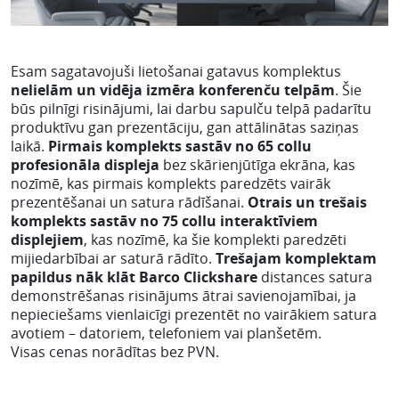
Esam sagatavojuši lietošanai gatavus komplektus
nelielām un vidēja izmēra konferenču telpām
. Šie
būs pilnīgi risinājumi, lai darbu sapulču telpā padarītu
produktīvu gan prezentāciju, gan attālinātas saziņas
laikā.
Pirmais komplekts sastāv no 65 collu
profesionāla displeja
bez skārienjūtīga ekrāna, kas
nozīmē, kas pirmais komplekts paredzēts vairāk
prezentēšanai un satura rādīšanai.
Otrais un trešais
komplekts sastāv no 75 collu interaktīviem
displejiem
, kas nozīmē, ka šie komplekti paredzēti
mijiedarbībai ar saturā rādīto.
Trešajam komplektam
papildus nāk klāt Barco Clickshare
distances satura
demonstrēšanas risinājums ātrai savienojamībai, ja
nepieciešams vienlaicīgi prezentēt no vairākiem satura
avotiem – datoriem, telefoniem vai planšetēm.
Visas cenas norādītas bez PVN.