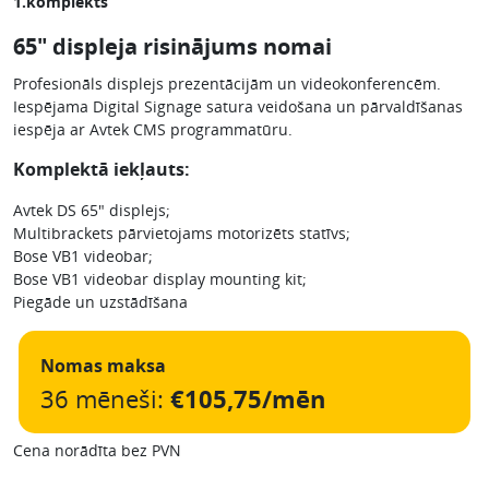
1.komplekts
65″ displeja risinājums nomai
Profesionāls displejs prezentācijām un videokonferencēm.
Iespējama Digital Signage satura veidošana un pārvaldīšanas
iespēja ar Avtek CMS programmatūru.
Komplektā iekļauts:
Avtek DS 65″ displejs;
Multibrackets pārvietojams motorizēts statīvs;
Bose VB1 videobar;
Bose VB1 videobar display mounting kit;
Piegāde un uzstādīšana
Nomas maksa
36 mēneši:
€105,75/mēn
Cena norādīta bez PVN