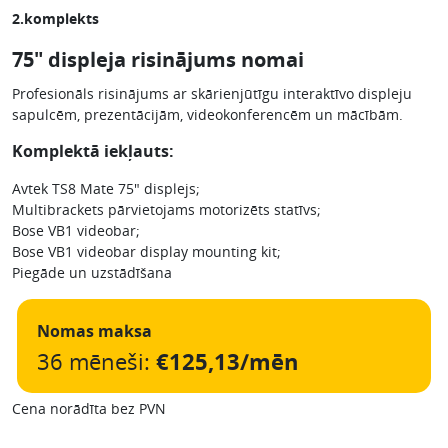
2.komplekts
75″ displeja risinājums nomai
Profesionāls risinājums ar skārienjūtīgu interaktīvo displeju
sapulcēm, prezentācijām, videokonferencēm un mācībām.
Komplektā iekļauts:
Avtek TS8 Mate 75″ displejs;
Multibrackets pārvietojams motorizēts statīvs;
Bose VB1 videobar;
Bose VB1 videobar display mounting kit;
Piegāde un uzstādīšana
Nomas maksa
36 mēneši:
€125,13/mēn
Cena norādīta bez PVN