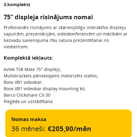
3.komplekts
75″ displeja risinājums nomai
Profesionāls risinājums ar skārienjūtīgu interaktīvo displeju
sapulcēm, prezentācijām, videokonferencēm un mācībām ar
bezvadu savienojuma rīku satura prezentēšanai no
viedierīcem.
Komplektā iekļauts:
Avtek TS8 Mate 75″ displejs;
Multibrackets pārvietojams motorizēts statīvs;
Bose VB1 videobar;
Bose VB1 videobar display mounting kit;
Barco Clickshare CX-30
Piegāde un uzstādīšana
Nomas maksa
36 mēneši:
€205,90/mēn