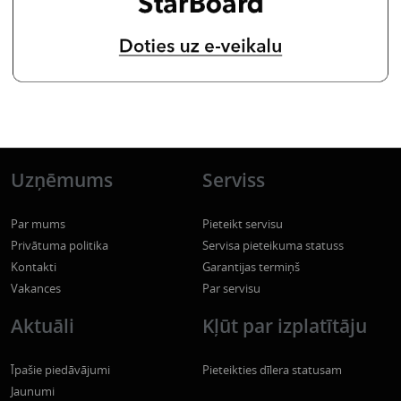
Uzņēmums
Serviss
Par mums
Pieteikt servisu
Privātuma politika
Servisa pieteikuma statuss
Kontakti
Garantijas termiņš
Vakances
Par servisu
Aktuāli
Kļūt par izplatītāju
Īpašie piedāvājumi
Pieteikties dīlera statusam
Jaunumi