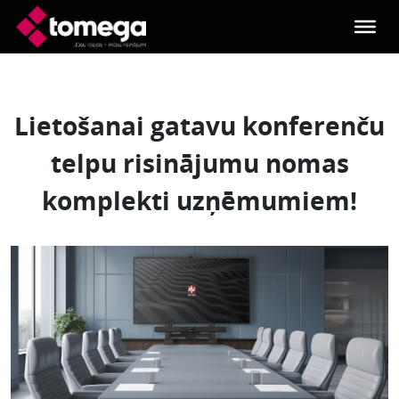
Skip to main content
Lietošanai gatavu konferenču
telpu risinājumu nomas
komplekti uzņēmumiem!