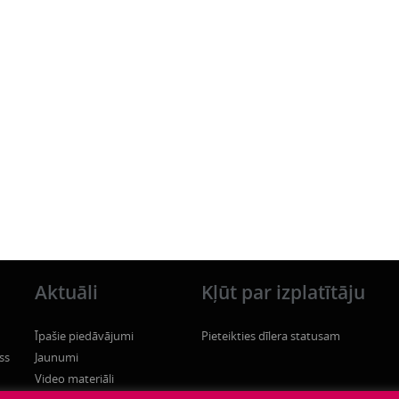
Aktuāli
Kļūt par izplatītāju
Īpašie piedāvājumi
Pieteikties dīlera statusam
ss
Jaunumi
Video materiāli