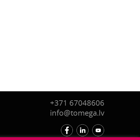
+371 67048606
info@tomega.lv