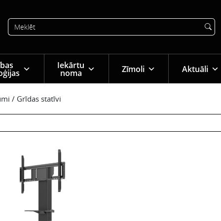
tības
Iekārtu
Zīmoli
Aktuāli
oģijas
noma
umi
/
Grīdas statīvi