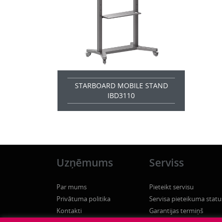
STARBOARD MOBILE STAND
IBD3110
Uzņēmums
Serviss
Par mums
Pieteikt servisu
Privātuma politika
Servisa pieteikuma statu
Kontakti
Garantijas termiņš