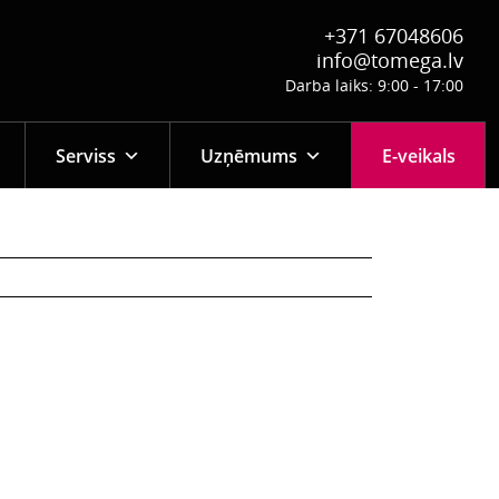
+371 67048606
info@tomega.lv
Darba laiks: 9:00 - 17:00
Serviss
Uzņēmums
E-veikals