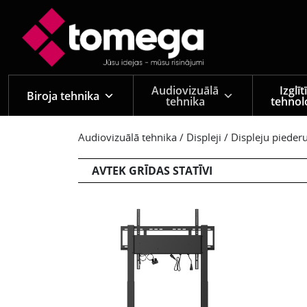
Skip to main content
Audiovizuālā
Izglī
Biroja tehnika
tehnika
tehnol
Audiovizuālā tehnika
/
Displeji
/
Displeju pieder
AVTEK GRĪDAS STATĪVI