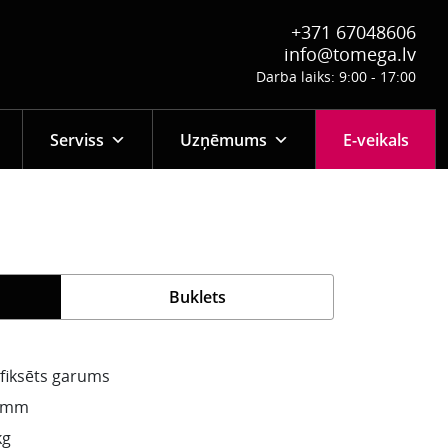
+371 67048606
info@tomega.lv
Darba laiks: 9:00 - 17:00
Serviss
Uzņēmums
E-veikals
Buklets
 fiksēts garums
 mm
kg