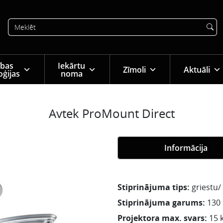
tības
Iekārtu
Zīmoli
Aktuāli
oģijas
noma
Avtek ProMount Direct
Informācija
Stiprinājuma tips:
griestu/
Stiprinājuma garums:
130
Projektora max. svars:
15 