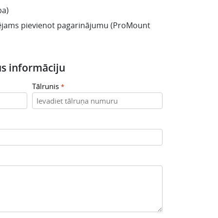
ba)
ējams pievienot pagarinājumu (ProMount
s informāciju
Tālrunis
*