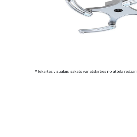
* Iekārtas vizuālais izskats var atšķirties no attēlā redzam