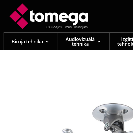
Skip to main content
Audiovizuālā
Izglī
Biroja tehnika
tehnika
tehnol