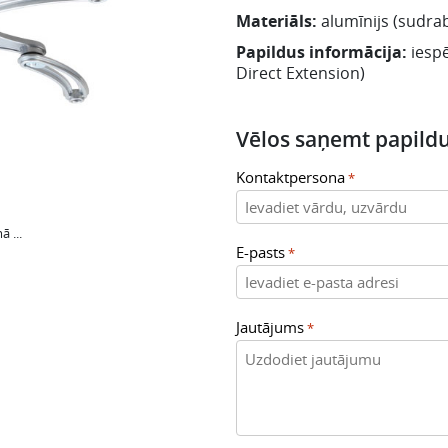
Materiāls:
alumīnijs (sudra
Papildus informācija:
iesp
Direct Extension)
Vēlos saņemt papildu
Kontaktpersona
*
ā ...
E-pasts
*
Jautājums
*