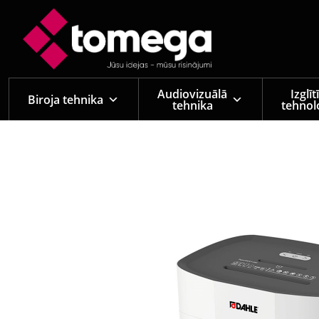
Skip to main content
Audiovizuālā
Izglī
Biroja tehnika
tehnika
tehnol