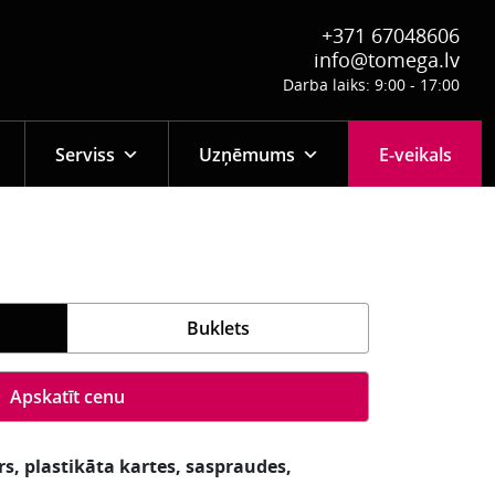
+371 67048606
info@tomega.lv
Darba laiks: 9:00 - 17:00
Serviss
Uzņēmums
E-veikals
Buklets
Apskatīt cenu
s, plastikāta kartes, saspraudes,