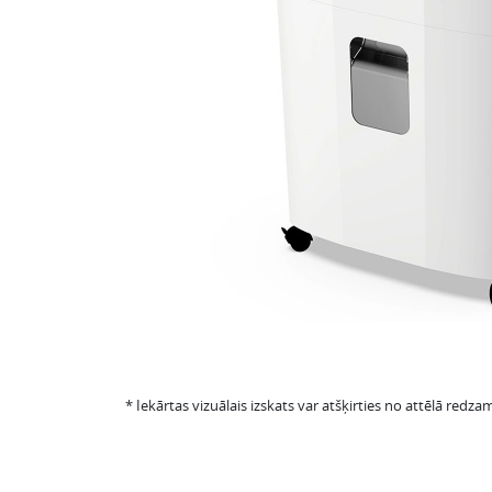
* Iekārtas vizuālais izskats var atšķirties no attēlā redzam