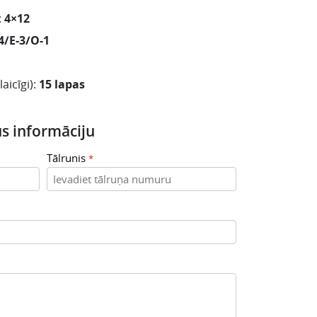
:
4×12
4/E-3/O-1
aicīgi):
15 lapas
s informāciju
Tālrunis
*