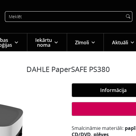
tības
Iekārtu
Zīmoli
Aktuāli
oģijas
noma
DAHLE PaperSAFE PS380
Informācija
Smalcināmie materiāli:
papīr
CD/DVD, plēves