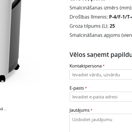
Smalcināšanas izmērs (mm)
Drošības līmenis:
P-4/F-1/T-
Groza tilpums (L):
25
Smalcināšanas apjoms (vienl
Vēlos saņemt papildu
Kontaktpersona
*
E-pasts
*
ā ...
Jautājums
*