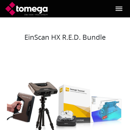
Skip to main content
EinScan HX R.E.D. Bundle