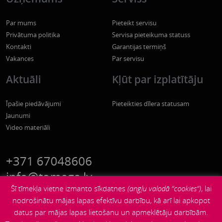
Par mums
Pieteikt servisu
Privātuma politika
Servisa pieteikuma statuss
Kontakti
Garantijas termiņš
Vakances
Par servisu
Aktuāli
Kļūt par izplatītāju
Īpašie piedāvājumi
Pieteikties dīlera statusam
Jaunumi
Video materiāli
+371 67048606
info@tomega.lv
Šī tīmekļa vietne izmanto sīkdatnes
(angļu valodā “cookies“)
, lai
nodrošinātu mājas lapas efektīvu darbību, kā arī lai apkopot
datus par mājas lapas lietošanu un apmeklētāju darbībām.