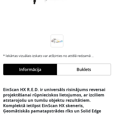
* Iekārtas vizuālais izskats var atšķirties no attēlā redzamā ...
Informācija
Buklets
EinScan HX R.E.D. ir universāls risinājums reversai
projektēšanai rūpnieciskos lietojumos, ar izciliem
atstarojošu un tumšu objektu rezultātiem.
Komplektā ietilpst EinScan HX skeneris,
Ģeomātiskās pamatapstrādes rīks un Solid Edge