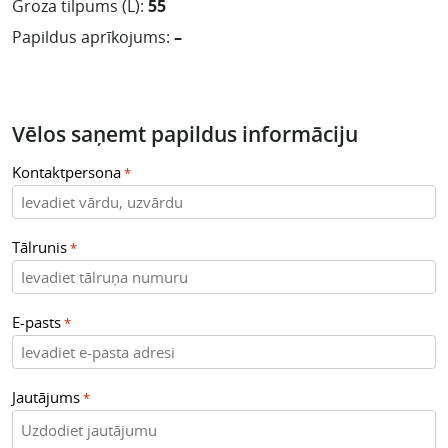
Groza tilpums (L):
55
Papildus aprīkojums:
–
Vēlos saņemt papildus informāciju
Kontaktpersona
*
Tālrunis
*
E-pasts
*
Jautājums
*