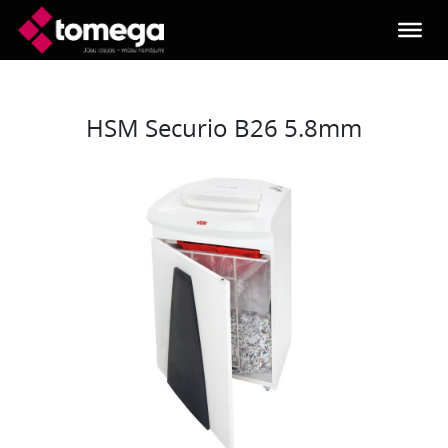
Skip to main content
HSM Securio B26 5.8mm