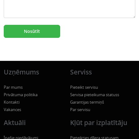
Uzņēmums
Serviss
Par mums
Pieteikt servisu
Privātuma politika
Servisa pieteikuma statuss
Kontakti
Garantijas termiņš
Vakances
Par servisu
Aktuāli
Kļūt par izplatītāju
Īpašie piedāvājumi
Pieteikties dīlera statusam