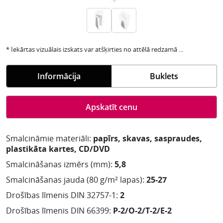
* Iekārtas vizuālais izskats var atšķirties no attēlā redzamā ...
Informācija
Buklets
Apskatīt cenu
Smalcināmie materiāli:
papīrs, skavas, saspraudes,
plastikāta kartes, CD/DVD
Smalcināšanas izmērs (mm):
5,8
Smalcināšanas jauda (80 g/m² lapas):
25-27
Drošības līmenis DIN 32757-1:
2
Drošības līmenis DIN 66399:
P-2/O-2/T-2/E-2