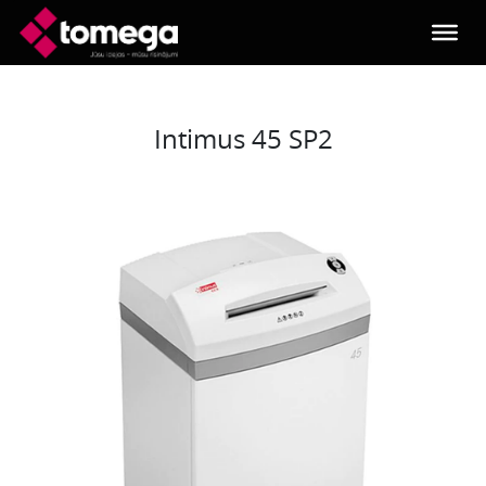
Skip to main content
Intimus 45 SP2