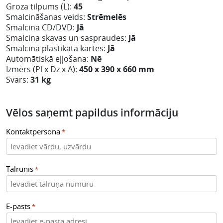
Groza tilpums (L):
45
Smalcināšanas veids:
Strēmelēs
Smalcina CD/DVD:
Jā
Smalcina skavas un saspraudes:
Jā
Smalcina plastikāta kartes:
Jā
Automātiskā eļļošana:
Nē
Izmērs (Pl x Dz x A):
450 x 390 x 660 mm
Svars:
31 kg
Vēlos saņemt papildus informāciju
Kontaktpersona
*
Tālrunis
*
E-pasts
*