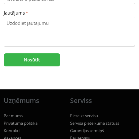
Jautājums
*
Uzņēmums
Serviss
Par mums
Pieteikt servisu
Privātuma politika
Servisa pieteikuma statuss
Kontakti
Garantijas termiņš
Vakances
Par servisu