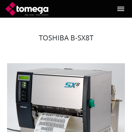
Skip to main content
TOSHIBA B-SX8T