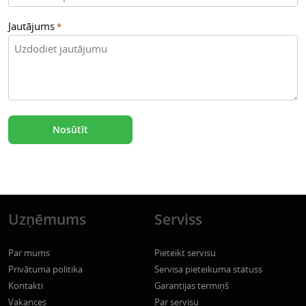
Jautājums
*
Uzņēmums
Serviss
Par mums
Pieteikt servisu
Privātuma politika
Servisa pieteikuma statuss
Kontakti
Garantijas termiņš
Vakances
Par servisu