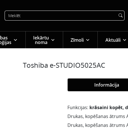
tības
Iekārtu
Zīmoli
Aktuāli
oģijas
noma
Toshiba e-STUDIO5025AC
Informācija
Funkcijas:
krāsaini kopēt, 
Drukas, kopēšanas ātrums A
Drukas, kopēšanas ātrums A