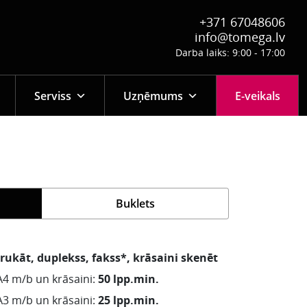
+371 67048606
info@tomega.lv
Darba laiks: 9:00 - 17:00
Serviss
Uzņēmums
E-veikals
Buklets
drukāt, duplekss, fakss*, krāsaini skenēt
4 m/b un krāsaini:
50 lpp.min.
3 m/b un krāsaini:
25 lpp.min.