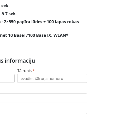
 sek.
:
5.7 sek.
.:
2×550 papīra lādes + 100 lapas rokas
rnet 10 BaseT/100 BaseTX, WLAN*
s informāciju
Tālrunis
*