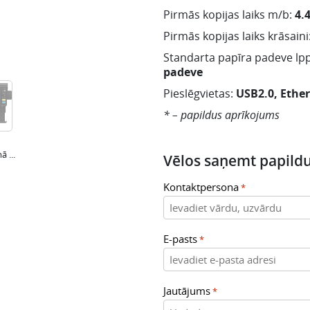
Pirmās kopijas laiks m/b:
4.4
Pirmās kopijas laiks krāsaini
Standarta papīra padeve lpp
padeve
Pieslēgvietas:
USB2.0, Ethe
* – papildus aprīkojums
ā ...
Vēlos saņemt papildu
Kontaktpersona
*
E-pasts
*
Jautājums
*