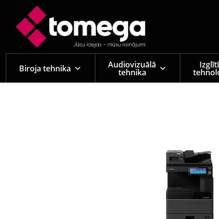
Skip to main content
Audiovizuālā
Izglī
Biroja tehnika
tehnika
tehnol