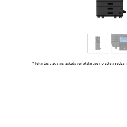
* Iekārtas vizuālais izskats var atšķirties no attēlā redzam