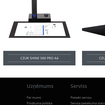
CZUR SHINE 500 PRO A4
CZU
Uzņēmums
Serviss
Par mums
Pieteikt servisu
Privātuma politika
Servisa pieteikuma statu