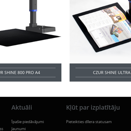
R SHINE 800 PRO A4
CZUR SHINE ULTRA
Aktuāli
Kļūt par izplatītāju
Īpašie piedāvājumi
Pieteikties dīlera statusam
ss
Jaunumi