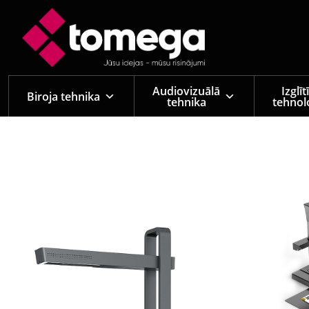
Skip to main content
Skeneri
Grāmatu
Audiovizuālā
Izglī
Biroja tehnika
tehnika
tehnol