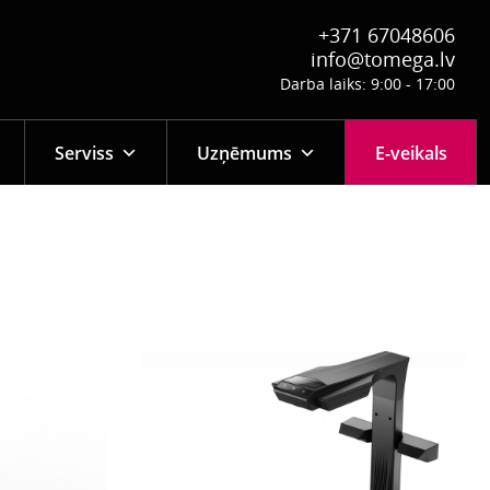
+371 67048606
info@tomega.lv
Darba laiks: 9:00 - 17:00
Serviss
Uzņēmums
E-veikals