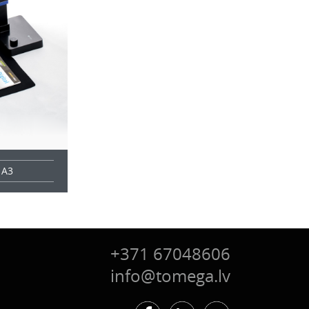
 A3
+371 67048606
info@tomega.lv