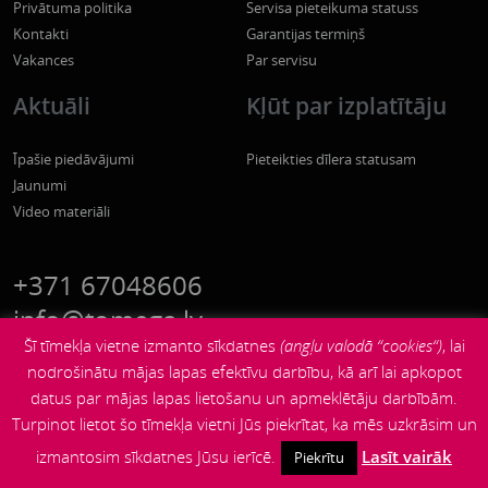
Privātuma politika
Servisa pieteikuma statuss
Kontakti
Garantijas termiņš
Vakances
Par servisu
Aktuāli
Kļūt par izplatītāju
Īpašie piedāvājumi
Pieteikties dīlera statusam
Jaunumi
Video materiāli
+371 67048606
info@tomega.lv
Šī tīmekļa vietne izmanto sīkdatnes
(angļu valodā “cookies“)
, lai
nodrošinātu mājas lapas efektīvu darbību, kā arī lai apkopot
datus par mājas lapas lietošanu un apmeklētāju darbībām.
Turpinot lietot šo tīmekļa vietni Jūs piekrītat, ka mēs uzkrāsim un
izmantosim sīkdatnes Jūsu ierīcē.
Lasīt vairāk
Piekrītu
© 2026