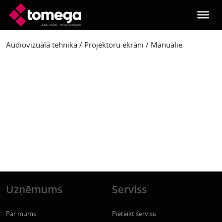
Skip to main content
Audiovizuālā tehnika
/
Projektoru ekrāni
/
Manuālie
Uzņēmums
Serviss
Par mums
Pieteikt servisu