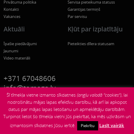
Privātuma politika
Servisa pieteikuma statuss
Kontakti
Garantijas termiņš
Vakances
Par servisu
Aktuāli
Kļūt par izplatītāju
Īpašie piedāvājumi
Pieteikties dīlera statusam
Jaunumi
Video materiāli
+371 67048606
info@tomega.lv
Šī tīmekļa vietne izmanto sīkdatnes
(angļu valodā “cookies“)
, lai
nodrošinātu mājas lapas efektīvu darbību, kā arī lai apkopot
datus par mājas lapas lietošanu un apmeklētāju darbībām.
Turpinot lietot šo tīmekļa vietni Jūs piekrītat, ka mēs uzkrāsim un
izmantosim sīkdatnes Jūsu ierīcē.
Lasīt vairāk
Piekrītu
© 2026