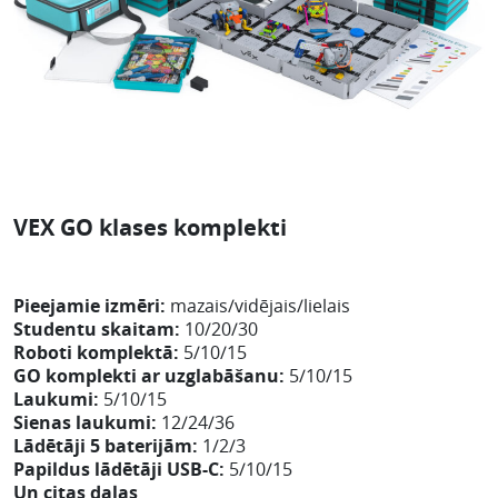
VEX GO klases komplekti
Pieejamie izmēri:
mazais/vidējais/lielais
Studentu skaitam:
10/20/30
Roboti komplektā:
5/10/15
GO komplekti ar uzglabāšanu:
5/10/15
Laukumi:
5/10/15
Sienas laukumi:
12/24/36
Lādētāji 5 baterijām:
1/2/3
Papildus lādētāji USB-C:
5/10/15
Un citas daļas