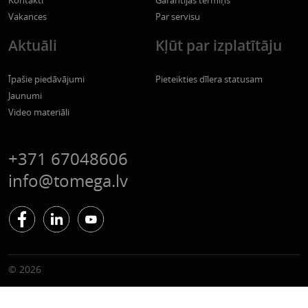
Kontakti
Garantijas termiņš
Vakances
Par servisu
Aktuāli
Kļūt par izplatītāju
Īpašie piedāvājumi
Pieteikties dīlera statusam
Jaunumi
Video materiāli
+371 67048606
info@tomega.lv
© 2026