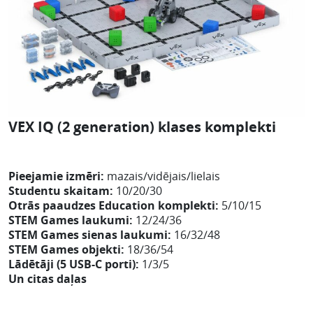
VEX IQ (2 generation) klases komplekti
Pieejamie izmēri:
mazais/vidējais/lielais
Studentu skaitam:
10/20/30
Otrās paaudzes Education komplekti:
5/10/15
STEM Games laukumi:
12/24/36
STEM Games sienas laukumi:
16/32/48
STEM Games objekti:
18/36/54
Lādētāji (5 USB-C porti):
1/3/5
Un citas daļas