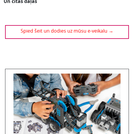
Un citas daļas
Spied šeit un dodies uz mūsu e-veikalu →