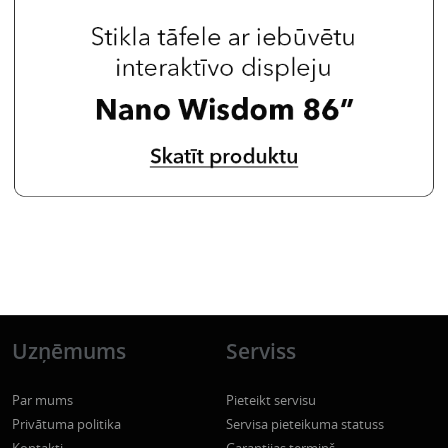
Uzņēmums
Serviss
Par mums
Pieteikt servisu
Privātuma politika
Servisa pieteikuma statuss