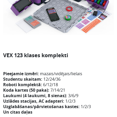
VEX 123 klases komplekti
Pieejamie izmēri:
mazais/vidējais/lielais
Studentu skaitam:
12/24/36
Roboti komplektā:
6/12/18
Koda kartes (50 paka):
7/14/21
Laukumi (4 laukumi, 8 sienas):
3/6/9
Uzlādes stacijas, AC adapteri:
1/2/3
Uzglabāšanas/pārvietošanas kastes:
1/2/3
Un citas daļas