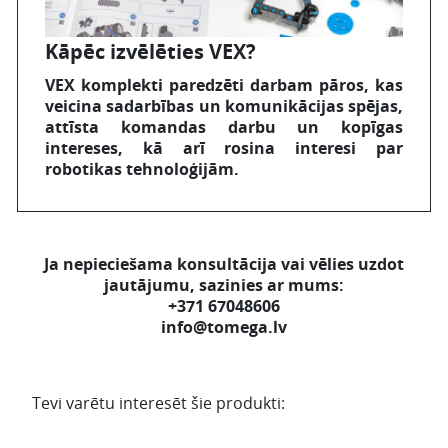
Kāpēc izvēlēties VEX?
VEX komplekti paredzēti darbam pāros, kas
veicina sadarbības un komunikācijas spējas,
attīsta komandas darbu un kopīgas
intereses, kā arī rosina interesi par
robotikas tehnoloģijām.
Ja nepieciešama konsultācija vai vēlies uzdot
jautājumu, sazinies ar mums:
+371 67048606
info@tomega.lv
Tevi varētu interesēt šie produkti: