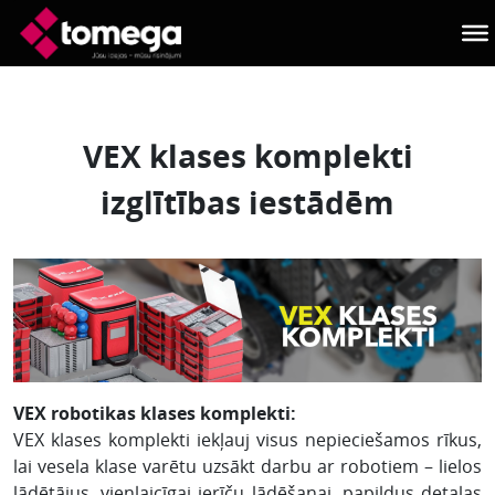
Skip to main content
VEX klases komplekti
izglītības iestādēm
VEX robotikas klases komplekti:
VEX klases komplekti iekļauj visus nepieciešamos rīkus,
lai vesela klase varētu uzsākt darbu ar robotiem – lielos
lādētājus, vienlaicīgai ierīču lādēšanai, papildus detaļas