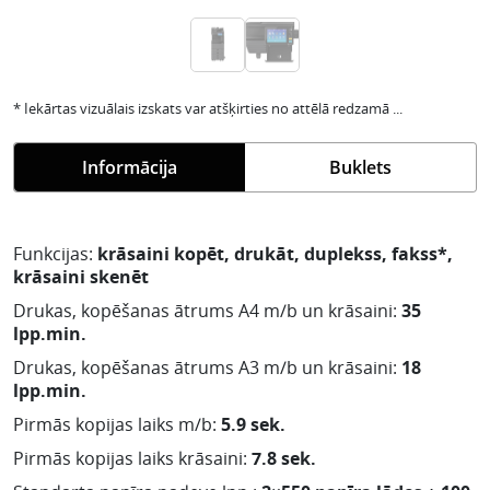
* Iekārtas vizuālais izskats var atšķirties no attēlā redzamā ...
Informācija
Buklets
Funkcijas:
krāsaini kopēt, drukāt, duplekss, fakss*,
krāsaini skenēt
Drukas, kopēšanas ātrums A4 m/b un krāsaini:
35
lpp.min.
Drukas, kopēšanas ātrums A3 m/b un krāsaini:
18
lpp.min.
Pirmās kopijas laiks m/b:
5.9 sek.
Pirmās kopijas laiks krāsaini:
7.8 sek.