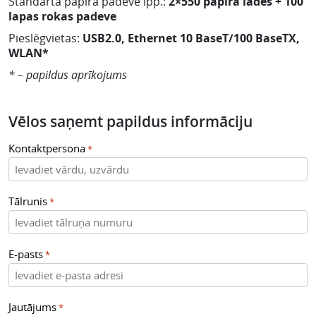
Standarta papīra padeve lpp.:
2×550 papīra lādes + 100
lapas rokas padeve
Pieslēgvietas:
USB2.0, Ethernet 10 BaseT/100 BaseTX,
WLAN*
* – papildus aprīkojums
Vēlos saņemt papildus informāciju
Kontaktpersona
*
Tālrunis
*
E-pasts
*
Jautājums
*