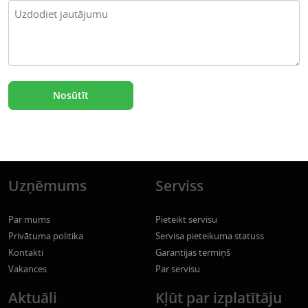
Uzņēmums
Serviss
Par mums
Pieteikt servisu
Privātuma politika
Servisa pieteikuma statuss
Kontakti
Garantijas termiņš
Vakances
Par servisu
Aktuāli
Kļūt par izplatītāju