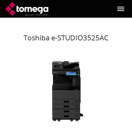
Skip to main content
Toshiba e-STUDIO3525AC